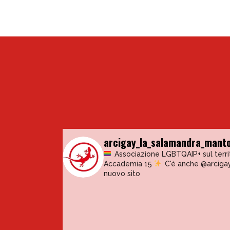
arcigay_la_salamandra_mant
Associazione LGBTQAIP+ sul terr
Accademia 15
C'è anche @arciga
nuovo sito