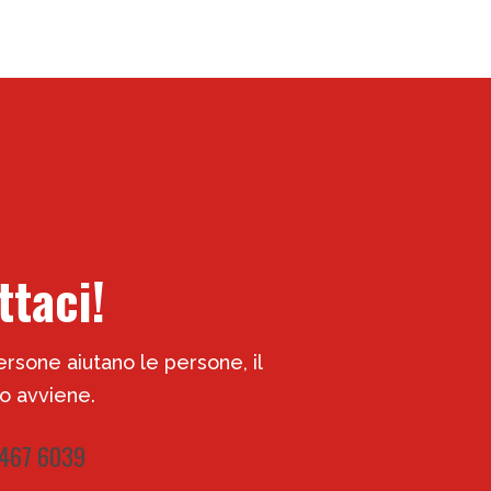
ttaci!
rsone aiutano le persone, il
 avviene.
 467 6039