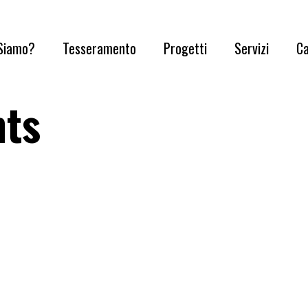
 Siamo?
Tesseramento
Progetti
Servizi
Ca
nts
nostra Storia
Diventa Sociə
Mantova Pride Brand
Gruppi
Salamandra
Convenzioni
Progetto Scuola
Sportelli
ostrə volontarə
Comunicazione e Blog
sparenza
Eventi
tattaci
Cultura
Q