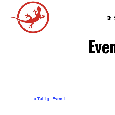
Chi
Eve
La 
La 
I n
Tra
Con
« Tutti gli Eventi
FA