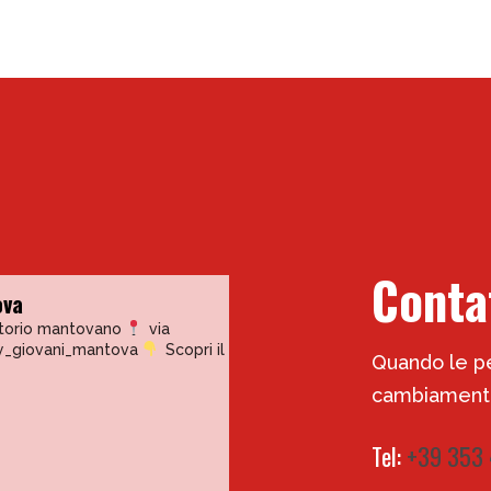
Conta
ova
itorio mantovano
via
y_giovani_mantova
Scopri il
Quando le pe
cambiamento
Tel:
+39 353