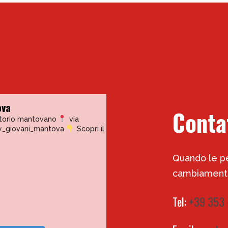
ova
Conta
itorio mantovano
via
y_giovani_mantova
Scopri il
Quando le pe
cambiamento
Tel:
+39 353