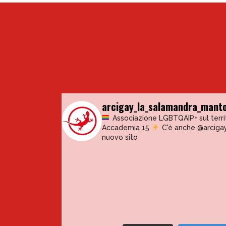
arcigay_la_salamandra_mant
Associazione LGBTQAIP+ sul terr
Accademia 15
C'è anche @arciga
nuovo sito