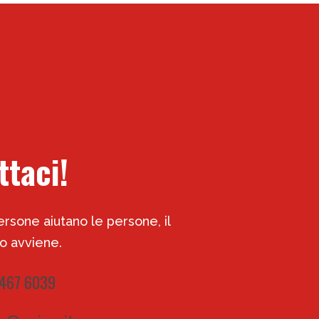
ttaci!
rsone aiutano le persone, il
 avviene.
 467 6039