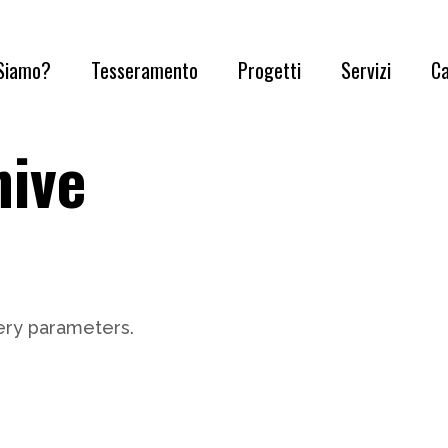
 Siamo?
Tesseramento
Progetti
Servizi
Ca
hive
nostra Storia
Diventa Sociə
Mantova Pride Brand
Gruppi
Salamandra
Convenzioni
Progetto Scuola
Sportelli
ostrə volontarə
Comunicazione e Blog
sparenza
Eventi
ery parameters.
tattaci
Cultura
Q