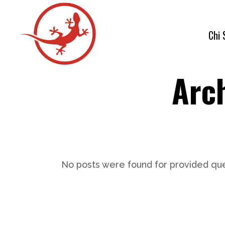
Chi
Arc
La 
La 
I n
Tra
No posts were found for provided qu
Con
FA