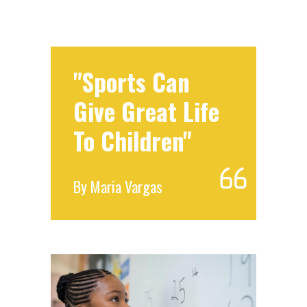
"Sports Can
Give Great Life
To Children"
By
Maria Vargas