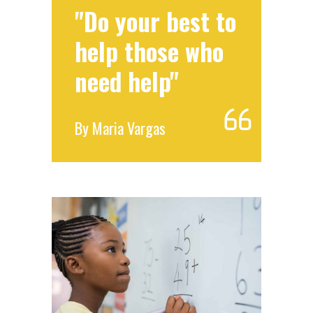
"Do your best to
help those who
need help"
By
Maria Vargas