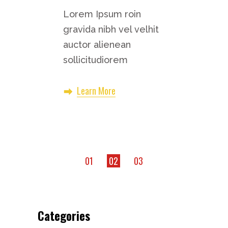
Lorem Ipsum roin
gravida nibh vel velhit
auctor alienean
sollicitudiorem
Learn More
01
02
03
Paginazione
degli
articoli
Categories